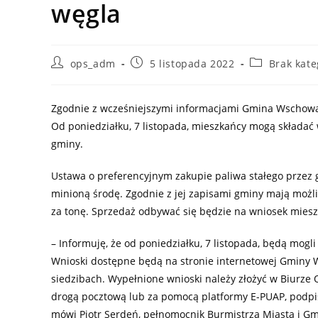
węgla
Post
Post
Post
ops_adm
5 listopada 2022
Brak kate
author:
published:
category:
Zgodnie z wcześniejszymi informacjami Gmina Wschowa
Od poniedziałku, 7 listopada, mieszkańcy mogą składać
gminy.
Ustawa o preferencyjnym zakupie paliwa stałego przez
minioną środę. Zgodnie z jej zapisami gminy mają możl
za tonę. Sprzedaż odbywać się będzie na wniosek mies
– Informuję, że od poniedziałku, 7 listopada, będą mogl
Wnioski dostępne będą na stronie internetowej Gminy 
siedzibach. Wypełnione wnioski należy złożyć w Biurze
drogą pocztową lub za pomocą platformy E-PUAP, podp
mówi Piotr Serdeń, pełnomocnik Burmistrza Miasta i G