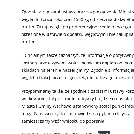
Zgodnie z zapisami ustawy oraz rozporządzenia Minis
węgla do końca roku oraz 1500 kg od stycznia do kwietn
brutto. Zakup węgla po preferencyjnej cenie przysługu
określone w ustawie o dodatku węglowym i nie zakupiła 
brutto.
– Chciałbym także zaznaczyć, że informacje o pozytyw
zostaną przekazywane wnioskodawcom dopiero w momen
składach na terenie naszej gminy. Zgodnie z informac
węgiel o frakcji orzech i groszek, nie należy go utożsam
Przypominamy także, że zgodnie z zapisami ustawy kosz
workowanie stoi po stronie nabywcy i będzie on ustala
Miasta i Gminy Wschowa ustanowiony został punkt info
mogą Państwo uzyskać odpowiedzi na pytania dotyczące 
zamieszczamy wzór wniosku do pobrania.
wniosek_o_preferencyjny_zakup_paliwa_stalego
Pobierz