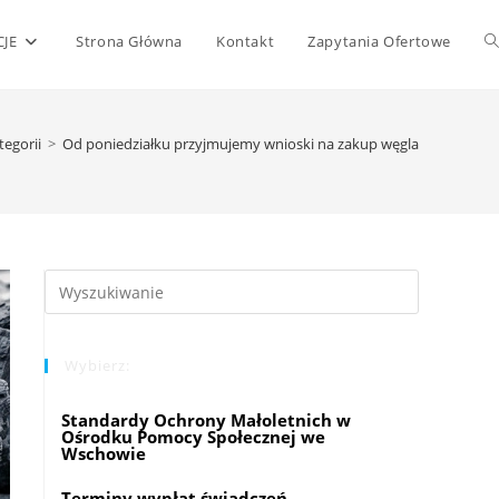
T
JE
Strona Główna
Kontakt
Zapytania Ofertowe
w
tegorii
>
Od poniedziałku przyjmujemy wnioski na zakup węgla
s
Press
Escape
to
Wybierz:
close
the
Standardy Ochrony Małoletnich w
search
Ośrodku Pomocy Społecznej we
panel.
Wschowie
Terminy wypłat świadczeń