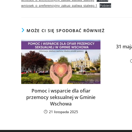
wniosek_o_preferencyjny_zakup_paliwa_stalego-1
Pobierz
MOŻE CI SIĘ SPODOBAĆ RÓWNIEŻ
31 maj
Pomoc i wsparcie dla ofiar
przemocy seksualnej w Gminie
Wschowa
21 listopada 2025