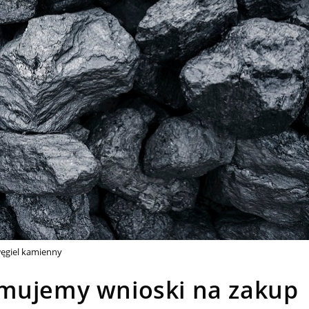
ęgiel kamienny
jmujemy wnioski na zakup