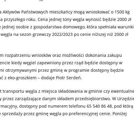
tra Aktywów Państwowych mieszkańcy mogą wnioskować o 1500 kg
ia przyszłego roku. Cena jednej tony węgla wynosić będzie 2000 zł
je jednej osobie z gospodarstwa domowego, która spełniała warunki
węgla na sezon grzewczy 2022/2023 po cenie niższej niż 2000 zł
nym rozpatrzeniu wniosków oraz możliwości dokonania zakupu
cie kiedy węgiel zapewniony przez rząd będzie dostępny w
jami otrzymywanymi przez gminę w programie dostępny będzie
iać z eko-groszkiem – dodaje Piotr Serdeń.
t transportu węgla z miejsca składowania w gminie czy ewentualn
ny przez zarządzające danym składem przedsiębiorstwo. W Urzędzi
rmacyjny, dostępny pod numerem telefonu 65 540 86 48, pod którą
sprzedaży przez gminę węgla po preferencyjnej cenie. Poniżej