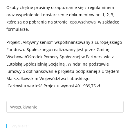
Osoby chętne prosimy o zapoznanie się z regulaminem
oraz wypełnienie i dostarczenie dokumentów nr 1, 2, 3,
które są do pobrania na stronie
ops.wschowa
w zakładce
formularze.
Projekt „Aktywny senior” współfinansowany z Europejskiego
Funduszu Społecznego realizowany jest przez Gminę
Wschowa/Ośrodek Pomocy Społecznej w Partnerstwie z
Lutolską Spółdzielnią Socjalną „Winda” na podstawie
umowy o dofinansowanie projektu podpisanej z Urzędem
Marszałkowskim Województwa Lubuskiego.
Całkowita wartość Projektu wynosi 491 939,75 zł.
Pre
Es
to
Wybierz:
clo