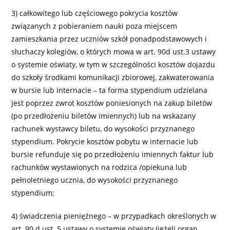
3) całkowitego lub częściowego pokrycia kosztów
związanych z pobieraniem nauki poza miejscem
zamieszkania przez uczniów szkół ponadpodstawowych i
słuchaczy kolegiów, o których mowa w art. 90d ust.3 ustawy
o systemie oświaty, w tym w szczególności kosztów dojazdu
do szkoły środkami komunikacji zbiorowej, zakwaterowania
w bursie lub internacie – ta forma stypendium udzielana
jest poprzez zwrot kosztów poniesionych na zakup biletów
(po przedłożeniu biletów imiennych) lub na wskazany
rachunek wystawcy biletu, do wysokości przyznanego
stypendium. Pokrycie kosztów pobytu w internacie lub
bursie refunduje się po przedłożeniu imiennych faktur lub
rachunków wystawionych na rodzica /opiekuna lub
pełnoletniego ucznia, do wysokości przyznanego
stypendium;
4) świadczenia pieniężnego – w przypadkach określonych w
art. 90 d ust. 5 ustawy o systemie oświaty (jeżeli organ