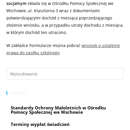
socjalnym
składa się w Ośrodku Pomocy Społecznej we
Wschowie, ul. Klasztorna 3 wraz z dokumentami
potwierdzającymi dochód z miesiąca poprzedzającego
złożenie wniosku, a w przypadku utraty dochodu z miesiąca,
w którym dochód ten utracono.
W zakładce Formularze mozna pobrać
wniosek o ustalenie
prawa do zasiłku szkolnego
Pre
Es
to
Wybierz:
clo
the
Standardy Ochrony Małoletnich w Ośrodku
sea
Pomocy Społecznej we Wschowie
pan
Terminy wypłat świadczeń