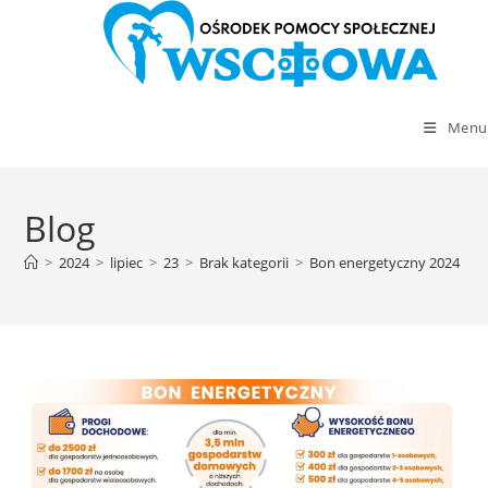
Menu
Skip
to
Blog
content
>
2024
>
lipiec
>
23
>
Brak kategorii
>
Bon energetyczny 2024