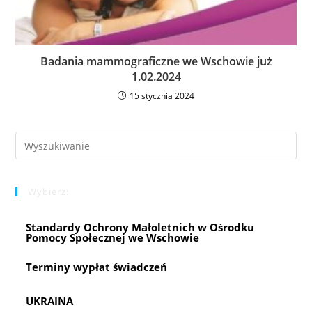
Badania mammograficzne we Wschowie już
1.02.2024
15 stycznia 2024
Pre
Es
to
Wybierz:
clo
the
Standardy Ochrony Małoletnich w Ośrodku
sea
Pomocy Społecznej we Wschowie
pan
Terminy wypłat świadczeń
UKRAINA