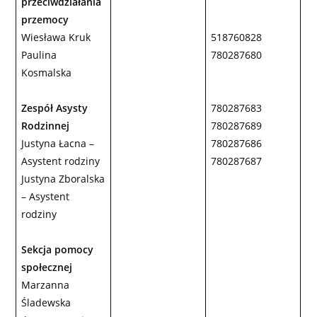
przeciwdziałania
przemocy
Wiesława Kruk
518760828
Paulina
780287680
Kosmalska
Zespół Asysty
780287683
Rodzinnej
780287689
Justyna Łacna –
780287686
Asystent rodziny
780287687
Justyna Zboralska
– Asystent
rodziny
Sekcja pomocy
społecznej
Marzanna
Śladewska