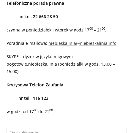
Telefoniczna porada prawna
nr tel.
22 666 28 50
00
00
czynna w poniedziałek i wtorek w godz.17
– 21
,
Poradnia e-mailowa:
niebieskalinia@niebieskalinia.info
SKYPE – dyżur w języku migowym –
pogotowie.niebieska.linia (poniedziałki w godz. 13.00 –
15.00)
Kryzysowy Telefon Zaufania
nr tel. 116 123
00
00
w godz. od 17
do 21
Pre