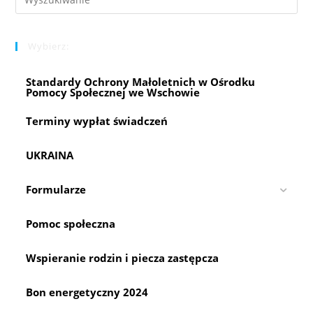
Es
to
Wybierz:
clo
the
Standardy Ochrony Małoletnich w Ośrodku
sea
Pomocy Społecznej we Wschowie
pan
Terminy wypłat świadczeń
UKRAINA
Formularze
Pomoc społeczna
Wspieranie rodzin i piecza zastępcza
Bon energetyczny 2024