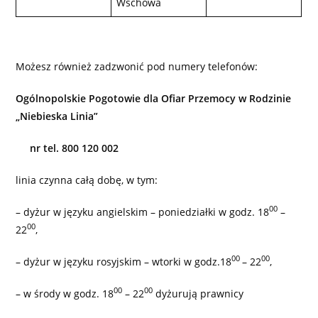
Wschowa
Możesz również zadzwonić pod numery telefonów:
Ogólnopolskie Pogotowie dla Ofiar Przemocy w Rodzinie
„Niebieska Linia”
nr tel. 800 120 002
linia czynna całą dobę, w tym:
00
– dyżur w języku angielskim – poniedziałki w godz. 18
–
00
22
,
00
00
– dyżur w języku rosyjskim – wtorki w godz.18
– 22
,
00
00
– w środy w godz. 18
– 22
dyżurują prawnicy