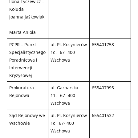
Ilona Tyczewicz –
Kołuda
Joanna Jaśkowiak
Marta Anioła
PCPR – Punkt
ul. Pl. Kosynierów
655401758
Specjalistycznego
1c , 67- 400
Poradnictwa i
Wschowa
Interwencji
Kryzysowej
Prokuratura
ul. Garbarska
655407995
Rejonowa
11, 67- 400
Wschowa
Sąd Rejonowy we
ul. Pl. Kosynierów
655401532
Wschowie
1c 67- 400
Wschowa