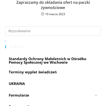
Zapraszamy do składania ofert na paczki
żywnościowe
10 marca 2023
Pre
Es
to
Wybierz:
clo
the
Standardy Ochrony Małoletnich w Ośrodku
sea
Pomocy Społecznej we Wschowie
pan
Terminy wypłat świadczeń
UKRAINA
Formularze