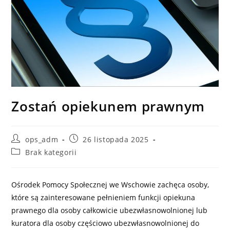
Zostań opiekunem prawnym
Post
Post
ops_adm
26 listopada 2025
author:
published:
Post
Brak kategorii
category:
Ośrodek Pomocy Społecznej we Wschowie zachęca osoby,
które są zainteresowane pełnieniem funkcji opiekuna
prawnego dla osoby całkowicie ubezwłasnowolnionej lub
kuratora dla osoby częściowo ubezwłasnowolnionej do