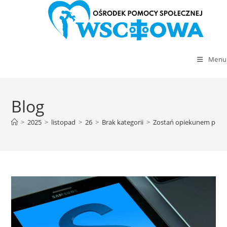
Menu
Skip
to
Blog
content
>
2025
>
listopad
>
26
>
Brak kategorii
>
Zostań opiekunem pra