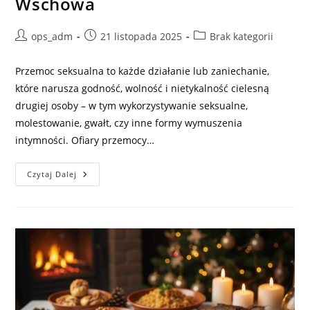
Wschowa
Post
Post
Post
ops_adm
21 listopada 2025
Brak kategorii
author:
published:
category:
Przemoc seksualna to każde działanie lub zaniechanie,
które narusza godność, wolność i nietykalność cielesną
drugiej osoby – w tym wykorzystywanie seksualne,
molestowanie, gwałt, czy inne formy wymuszenia
intymności. Ofiary przemocy…
Pomoc
Czytaj Dalej
I
Wsparcie
Dla
Ofiar
Przemocy
Seksualnej
W
Gminie
Wschowa