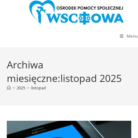
Menu
Skip
to
Archiwa
content
miesięczne:listopad 2025
>
2025
>
listopad