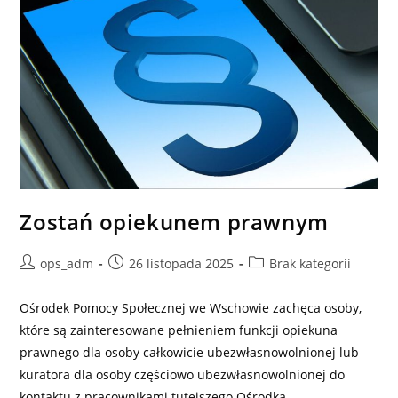
Zostań opiekunem prawnym
Post
Post
Post
ops_adm
26 listopada 2025
Brak kategorii
author:
published:
category:
Ośrodek Pomocy Społecznej we Wschowie zachęca osoby,
które są zainteresowane pełnieniem funkcji opiekuna
prawnego dla osoby całkowicie ubezwłasnowolnionej lub
kuratora dla osoby częściowo ubezwłasnowolnionej do
kontaktu z pracownikami tutejszego Ośrodka.…