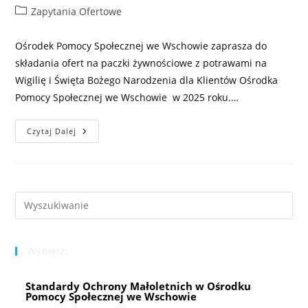
author:
published:
Post
Zapytania Ofertowe
category:
Ośrodek Pomocy Społecznej we Wschowie zaprasza do
składania ofert na paczki żywnościowe z potrawami na
Wigilię i Święta Bożego Narodzenia dla Klientów Ośrodka
Pomocy Społecznej we Wschowie w 2025 roku.…
Zapytanie
Czytaj Dalej
Ofertowe
Na
Paczki
Z
Potrawami
Na
Wigilię
Pre
I
Es
Święta
Bożego
to
Narodzenia
Dla
Wybierz:
clo
Klientów
Ośrodka
the
Pomocy
Społecznej
Standardy Ochrony Małoletnich w Ośrodku
sea
We
Pomocy Społecznej we Wschowie
pan
Wschowie