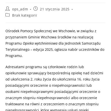
Post
Post
ops_adm
21 stycznia 2025
author:
published:
Post
Brak kategorii
category:
Ośrodek Pomocy Społecznej we Wschowie, w związku z
przyznaniem Gminie Wschowa środków na realizację
Programu
Opieka wytchnieniowa
dla Jednostek Samorządu
Terytorialnego – edycja 2025, ogłasza nabór uczestników do
Programu.
Adresatami programu są członkowie rodzin lub
opiekunowie sprawujący bezpośrednią opiekę nad dziećmi
od ukończenia 2. roku życia do ukończenia 16. roku życia
posiadającymi orzeczenie o niepełnosprawności lub
osobami niepełnosprawnymi posiadającymi orzeczenie o
znacznym stopniu niepełnosprawności albo orzeczenie
traktowane na równi z orzeczeniem o znacznym stopniu
niepełnosprawności, które wymagają usługi opieki