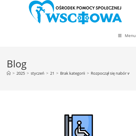
Menu
Skip
to
Blog
content
>
2025
>
styczeń
>
21
>
Brak kategorii
>
Rozpoczął się nabór wni