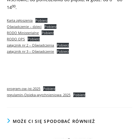
00
14
.
Karta zgłoszenia
Pobierz
Oświadczenie – dzieci
Pobierz
RODO Ministerialne
Pobierz
RODO OPS
Pobierz
załącznik nr 2 – Oświadczenia
Pobierz
załącznik nr 3 – Oświadczenie
Pobierz
program-ow-jst-2025
Pobierz
regulamin-Opieka-wytchnieniowa_2025
Pobierz
MOŻE CI SIĘ SPODOBAĆ RÓWNIEŻ