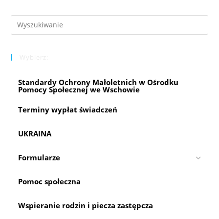
Pre
Es
to
Wybierz:
clo
the
Standardy Ochrony Małoletnich w Ośrodku
sea
Pomocy Społecznej we Wschowie
pan
Terminy wypłat świadczeń
UKRAINA
Formularze
Pomoc społeczna
Wspieranie rodzin i piecza zastępcza