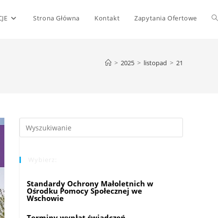
T
JE
Strona Główna
Kontakt
Zapytania Ofertowe
w
>
2025
>
listopad
>
21
s
Press
Escape
to
Wybierz:
close
the
Standardy Ochrony Małoletnich w
search
Ośrodku Pomocy Społecznej we
panel.
Wschowie
Terminy wypłat świadczeń