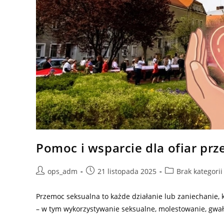
Pomoc i wsparcie dla ofiar p
Post
Post
Post
ops_adm
21 listopada 2025
Brak kategorii
author:
published:
category:
Przemoc seksualna to każde działanie lub zaniechanie, k
– w tym wykorzystywanie seksualne, molestowanie, gwał