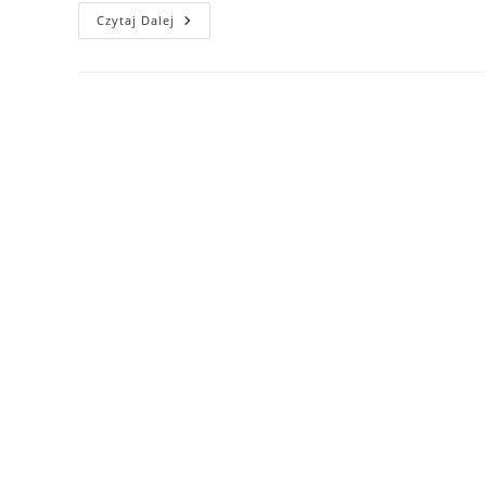
Pomoc
Czytaj Dalej
I
Wsparcie
Dla
Ofiar
Przemocy
Seksualnej
W
Gminie
Wschowa