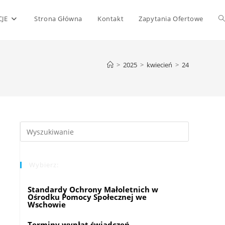
T
JE
Strona Główna
Kontakt
Zapytania Ofertowe
w
>
2025
>
kwiecień
>
24
s
Press
Escape
to
Wybierz:
close
the
Standardy Ochrony Małoletnich w
search
Ośrodku Pomocy Społecznej we
panel.
Wschowie
Terminy wypłat świadczeń