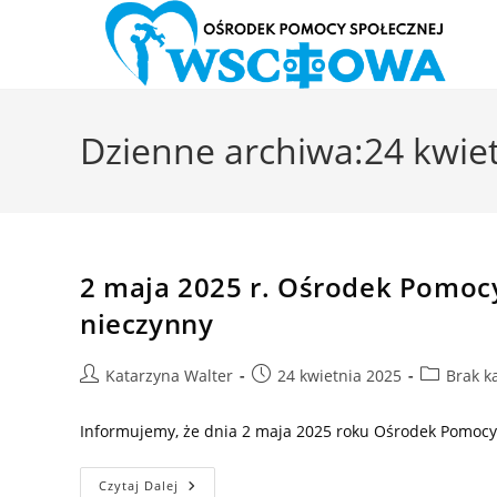
Skip
to
Dzienne archiwa:24 kwie
content
2 maja 2025 r. Ośrodek Pomoc
nieczynny
Post
Post
Post
Katarzyna Walter
24 kwietnia 2025
Brak ka
author:
published:
category:
Informujemy, że dnia 2 maja 2025 roku Ośrodek Pomoc
2
Czytaj Dalej