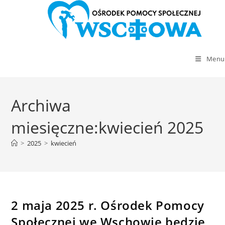
Menu
Skip
to
Archiwa
content
miesięczne:kwiecień 2025
>
2025
>
kwiecień
2 maja 2025 r. Ośrodek Pomocy
Społecznej we Wschowie będzie