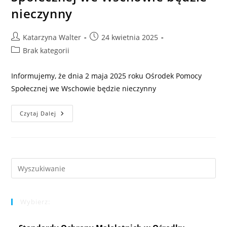
nieczynny
Post
Post
Katarzyna Walter
24 kwietnia 2025
author:
published:
Post
Brak kategorii
category:
Informujemy, że dnia 2 maja 2025 roku Ośrodek Pomocy
Społecznej we Wschowie będzie nieczynny
2
Czytaj Dalej
Maja
2025
R.
Ośrodek
Pomocy
Społecznej
We
Pre
Wschowie
Es
Będzie
Nieczynny
to
Wybierz:
clo
the