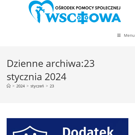
Menu
Skip
to
Dzienne archiwa:23
content
stycznia 2024
>
2024
>
styczeń
>
23