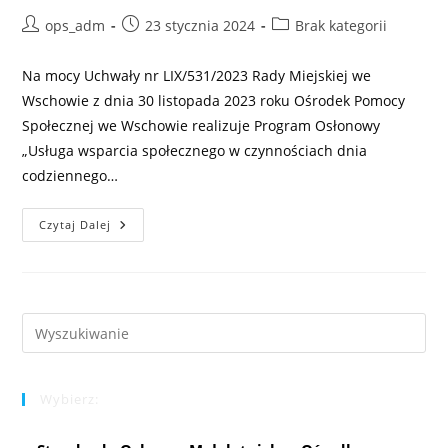
Post
Post
Post
ops_adm
23 stycznia 2024
Brak kategorii
author:
published:
category:
Na mocy Uchwały nr LIX/531/2023 Rady Miejskiej we
Wschowie z dnia 30 listopada 2023 roku Ośrodek Pomocy
Społecznej we Wschowie realizuje Program Osłonowy
„Usługa wsparcia społecznego w czynnościach dnia
codziennego…
Program
Czytaj Dalej
Osłonowy
„Usługa
Wsparcia
Społecznego W
Czynnościach
Dnia
Codziennego
Pre
Oraz
Es
Teleopieka
Dla
to
Seniorów
Gminy
Wybierz:
clo
Wschowa
Na
the
Rok