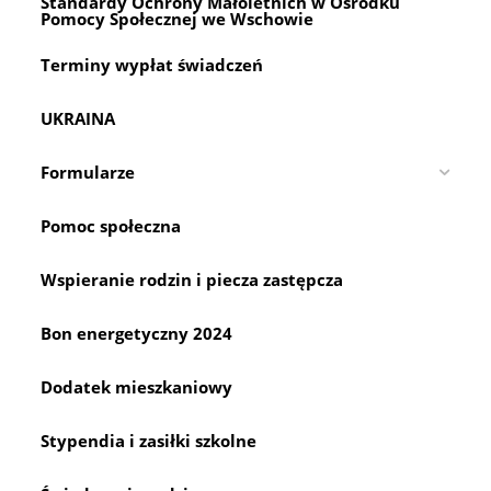
2024”.
Standardy Ochrony Małoletnich w Ośrodku
sea
Pomocy Społecznej we Wschowie
pan
Terminy wypłat świadczeń
UKRAINA
Formularze
Pomoc społeczna
Wspieranie rodzin i piecza zastępcza
Bon energetyczny 2024
Dodatek mieszkaniowy
Stypendia i zasiłki szkolne