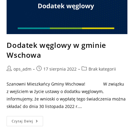
Dodatek węglowy w gminie
Wschowa
Post
Post
Post
ops_adm
17 sierpnia 2022
Brak kategorii
author:
published:
category:
Szanowni Mieszkańcy Gminy Wschowa! W związku
z wejściem w życie ustawy o dodatku węglowym,
informujemy, że wnioski o wypłatę tego świadczenia można
składać do dnia 30 listopada 2022 r.…
Dodatek
Czytaj Dalej
Węglowy
W
Gminie