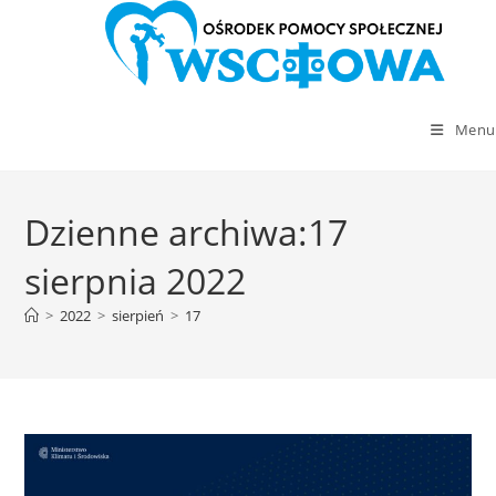
Menu
Skip
to
Dzienne archiwa:17
content
sierpnia 2022
>
2022
>
sierpień
>
17