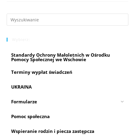
Wschowa
Pre
Es
to
Wybierz:
clo
the
Standardy Ochrony Małoletnich w Ośrodku
sea
Pomocy Społecznej we Wschowie
pan
Terminy wypłat świadczeń
UKRAINA
Formularze
Pomoc społeczna
Wspieranie rodzin i piecza zastępcza