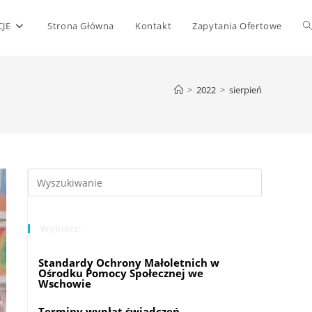
T
JE
Strona Główna
Kontakt
Zapytania Ofertowe
w
>
2022
>
sierpień
s
Press
Escape
to
Wybierz:
close
the
Standardy Ochrony Małoletnich w
search
Ośrodku Pomocy Społecznej we
panel.
Wschowie
Terminy wypłat świadczeń