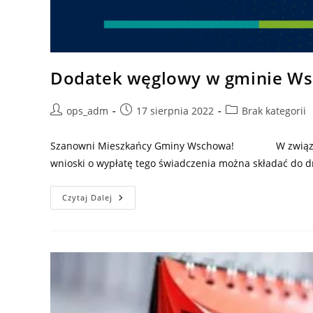
Dodatek węglowy w gminie W
Post
Post
Post
ops_adm
17 sierpnia 2022
Brak kategorii
author:
published:
category:
Szanowni Mieszkańcy Gminy Wschowa! W związku z 
wnioski o wypłatę tego świadczenia można składać do dn
Dodatek
Czytaj Dalej
Węglowy
W
Gminie
Wschowa