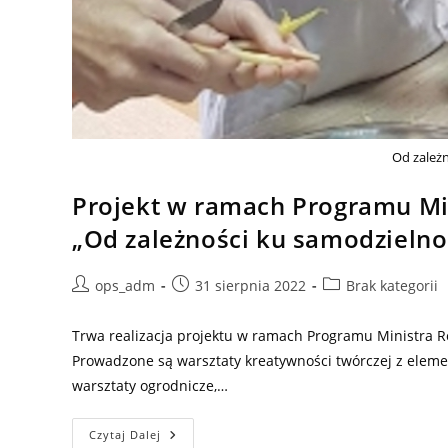
Od zależ
Projekt w ramach Programu Mini
„Od zależności ku samodzielno
Post
Post
Post
ops_adm
31 sierpnia 2022
Brak kategorii
author:
published:
category:
Trwa realizacja projektu w ramach Programu Ministra Rod
Prowadzone są warsztaty kreatywności twórczej z elemen
warsztaty ogrodnicze,…
Projekt
Czytaj Dalej