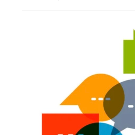
W
Ramach
Programu
Ministra
Rodziny
I
Polityki
Społecznej
„Od
Zależności
Ku
Samodzielności”