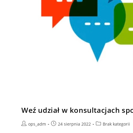
Weź udział w konsultacjach sp
Post
Post
Post
ops_adm
24 sierpnia 2022
Brak kategorii
author:
published:
category: