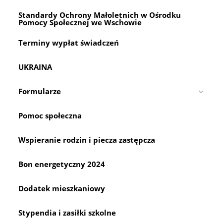
Ośrodka
the
Pomocy
Społecznej
Standardy Ochrony Małoletnich w Ośrodku
sea
We
Pomocy Społecznej we Wschowie
pan
Wschowie
W
2025
Terminy wypłat świadczeń
Roku
UKRAINA
Formularze
Pomoc społeczna
Wspieranie rodzin i piecza zastępcza
Bon energetyczny 2024
Dodatek mieszkaniowy
Stypendia i zasiłki szkolne