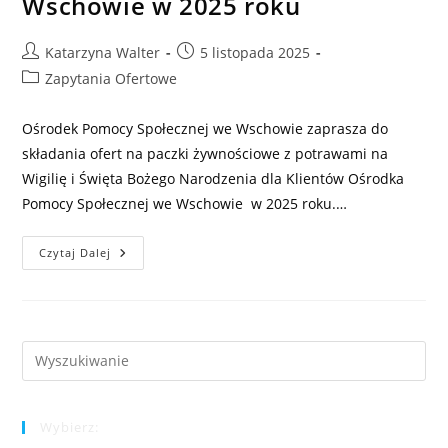
Wschowie w 2025 roku
Post
Post
Katarzyna Walter
5 listopada 2025
author:
published:
Post
Zapytania Ofertowe
category:
Ośrodek Pomocy Społecznej we Wschowie zaprasza do
składania ofert na paczki żywnościowe z potrawami na
Wigilię i Święta Bożego Narodzenia dla Klientów Ośrodka
Pomocy Społecznej we Wschowie w 2025 roku.…
Zapytanie
Czytaj Dalej
Ofertowe
Na
Paczki
Z
Potrawami
Na
Wigilię
Pre
I
Es
Święta
Bożego
to
Narodzenia
Dla
Wybierz:
clo
Klientów