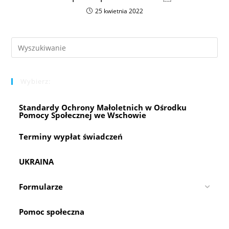
25 kwietnia 2022
Pre
Es
to
Wybierz:
clo
the
Standardy Ochrony Małoletnich w Ośrodku
sea
Pomocy Społecznej we Wschowie
pan
Terminy wypłat świadczeń
UKRAINA
Formularze
Pomoc społeczna