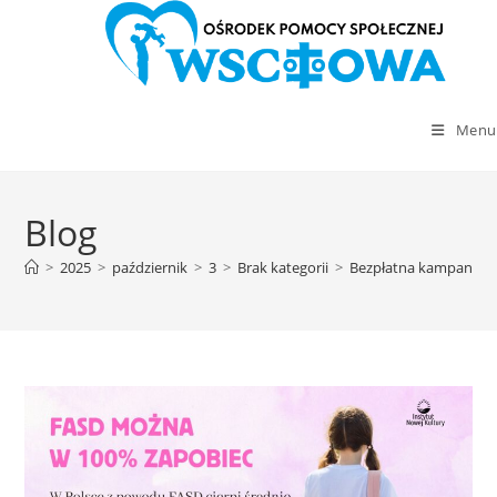
Menu
Skip
to
Blog
content
>
2025
>
październik
>
3
>
Brak kategorii
>
Bezpłatna kampania „