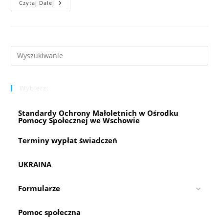
Korpus
Czytaj Dalej
Wsparcia
Seniorów
￼
Pre
Es
to
Wybierz:
clo
the
Standardy Ochrony Małoletnich w Ośrodku
sea
Pomocy Społecznej we Wschowie
pan
Terminy wypłat świadczeń
UKRAINA
Formularze
Pomoc społeczna