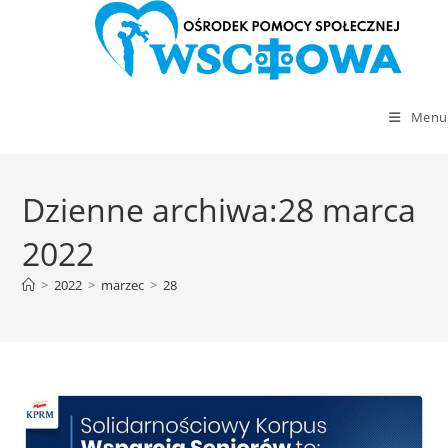
Menu
Skip
to
Dzienne archiwa:28 marca
content
2022
>
2022
>
marzec
>
28