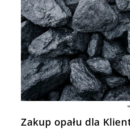
w
Zakup opału dla Klie