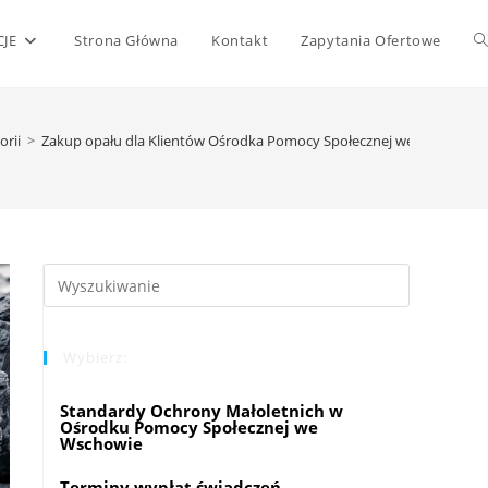
T
JE
Strona Główna
Kontakt
Zapytania Ofertowe
w
orii
>
Zakup opału dla Klientów Ośrodka Pomocy Społecznej we Wschowie
s
Press
Escape
to
Wybierz:
close
the
Standardy Ochrony Małoletnich w
search
Ośrodku Pomocy Społecznej we
panel.
Wschowie
Terminy wypłat świadczeń