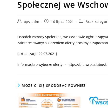
Społecznej we Wscho
Post
Post
Post
ops_adm
16 lipca 2021
Brak kategor
author:
published:
category:
Ośrodek Pomocy Społecznej we Wschowie ogłosił zapytan
Zainteresowanych złożeniem oferty prosimy o zapoznani
[aktualizacja 29.07.2021]
Informacja o wyborze oferty -> https://bip.wrota.lubu
MOŻE CI SIĘ SPODOBAĆ RÓWNIEŻ